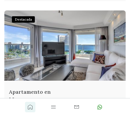
Destacada
Apartamento en
Mansa
VENTA DE APTO EN PUNTA DEL ESTE, MANSA, VISTA MAR
Descubre la oportunidad de vi...
ref. 7
U$S 548.000